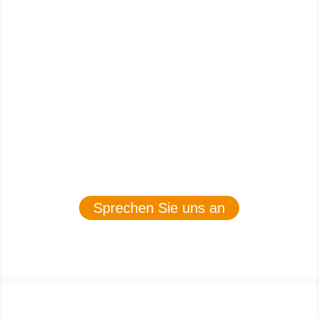
KOSTENLOSES UND UNVERBINDLICHES
PROBETRAINING
Besuchen Sie unser Fitnessstudio für ein
kostenloses und unverbindliches Probetraining
und überzeugen Sie sich einfach selbst. Gerne
können Sie sich auch bei uns telefonisch
informieren.
06242 / 990199
Sprechen Sie uns an